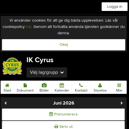
Logga in
Vi använder cookies för att ge dig bästa upplevelsen. Läs vår
cookiepolicy
här
. Genom att fortsätta använda tjänsten godkänner du
denna.
Okej
IK Cyrus
Välj lag/grupp
Start
Dokument
Bilder
Kalender
Kontakt
Styrelse
Mer
Juni 2026
Prenumerera
Skriv ut