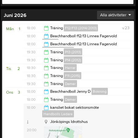
Juni 2026
Alla aktiviteter
18:00
Träning
F12/F13 (2014/2013)
v.23
Mån
1
18:00
Beachhandboll f12/13 Linnea Fagervold
Bokning
19:15
18:00
Beachhandboll f12/13 Linnea Fagervold
Handbolls Ledare
19:30
19:30
Träning
P13 (2013)
19:30
19:30
Träning
P14 (2012)
20:30
18:30
Träning
Herrar
Tis
2
20:30
18:30
Träning
F11 (2015)
20:00
19:30
Träning
Damer
19:30
18:00
Beachhandboll Jenny D
Bokning
Ons
3
Cyrusstugan
20:30
18:00
Träning
Damer
Barnarpsgatan 39C
19:15
18:00
kansliet bokat sektionsmöte
Handbolls Ledare
19:00
Jönköpings Idrottshus
20:00