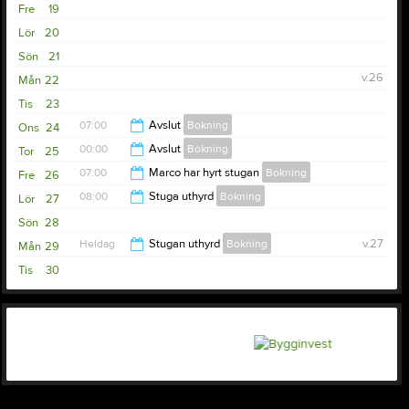
20:30
Fre
19
Lör
20
Sön
21
v.26
Mån
22
Tis
23
07:00
Avslut
Bokning
Ons
24
00:00
Avslut
Bokning
Tor
25
00:00
07:00
Marco har hyrt stugan
Bokning
Fre
26
23:00
08:00
Stuga uthyrd
Bokning
Lör
27
23:00
Sön
28
22:00
Heldag
Stugan uthyrd
Bokning
v.27
Mån
29
Tis
30